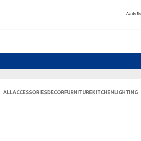
Av. de R
ALL
ACCESSORIES
DECOR
FURNITURE
KITCHEN
LIGHTING
Furniture