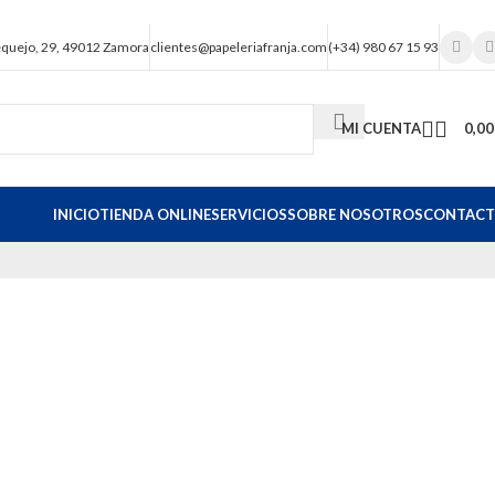
equejo, 29, 49012 Zamora
clientes@papeleriafranja.com
(+34) 980 67 15 93
MI CUENTA
0,0
INICIO
TIENDA ONLINE
SERVICIOS
SOBRE NOSOTROS
CONTAC