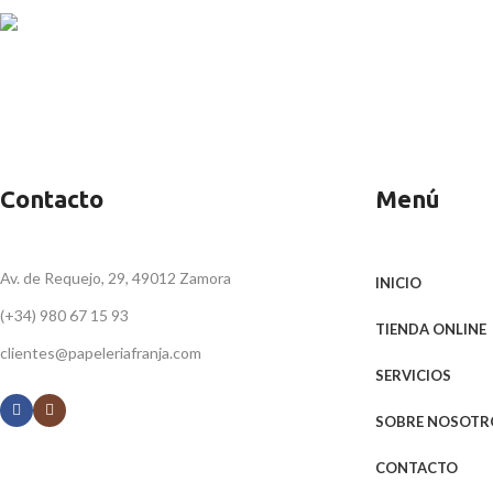
ENVÍO RÁPIDO
Repartos en 24/48h
Contacto
Menú
Av. de Requejo, 29, 49012 Zamora
INICIO
(+34) 980 67 15 93
TIENDA ONLINE
clientes@papeleriafranja.com
SERVICIOS
SOBRE NOSOTR
CONTACTO