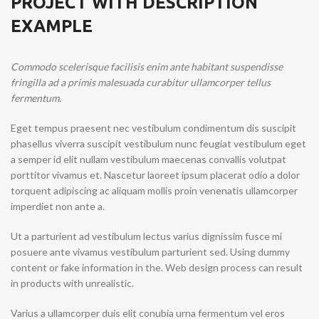
PROJECT WITH DESCRIPTION
EXAMPLE
Commodo scelerisque facilisis enim ante habitant suspendisse
fringilla ad a primis malesuada curabitur ullamcorper tellus
fermentum.
Eget tempus praesent nec vestibulum condimentum dis suscipit
phasellus viverra suscipit vestibulum nunc feugiat vestibulum eget
a semper id elit nullam vestibulum maecenas convallis volutpat
porttitor vivamus et. Nascetur laoreet ipsum placerat odio a dolor
torquent adipiscing ac aliquam mollis proin venenatis ullamcorper
imperdiet non ante a.
Ut a parturient ad vestibulum lectus varius dignissim fusce mi
posuere ante vivamus vestibulum parturient sed. Using dummy
content or fake information in the. Web design process can result
in products with unrealistic.
Varius a ullamcorper duis elit conubia urna fermentum vel eros