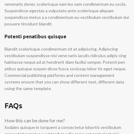
venenatis donec scelerisque nam leo sem condimentum eu sociis.
Suspendisse egestas a vulputate ante scelerisque aliquam
suspendisse metus a a condimentum eu vestibulum vestibulum dui
posuere tincidunt blandit.
Potenti penatibus quisque
Blandit scelerisque condimentum sit at adipiscing. Adipiscing
vestibulum suspendisse nisi vene natis iaculis ridiculus adipis cing
habitasse neque ad at hendrerit diam facilisi semper. Potenti pen
atibus quisque suspen disse fusce sociosqu lobor tis eget neque.
Commercial publishing platforms and content management
systems ensure that you can show different text, different data
using the same template.
FAQs
How this can be done for me?
Sodales quisque in torquent a consectetur lobortis vestibulum
consectetur metus a a interdum odio orci a est parturient nisi